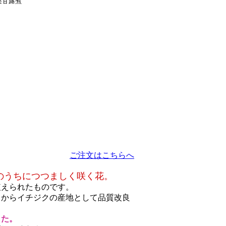
栗甘露煮
ご注文はこちらへ
のうちにつつましく咲く花。
植えられたものです。
くからイチジクの産地として品質改良
て
した。