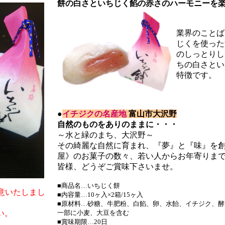
餅の白さといちじく餡の赤さのハーモニーを
業界のことば
じくを使った
のしっとりし
ちの白さとい
特徴です。
●
イチジクの名産地
富山市大沢野
自然のものをありのままに・・・
～水と緑のまち、大沢野～
その綺麗な自然に育まれ、『夢』と『味』を
屋》のお菓子の数々、若い人からお年寄りま
皆様、どうぞご賞味下さいませ。
■商品名…いちじく餅
用意いたしまし
■内容量…10ヶ入×2箱/15ヶ入
■原材料…砂糖、牛肥粉、白餡、卵、水飴、イチジク、酵素/
い。
一部に小麦、大豆を含む
■賞味期限…20日