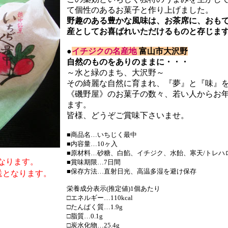
て個性のあるお菓子と作り上げました。
野趣のある豊かな風味は、お茶席に、おも
産としてお喜ばれいただけるものと存じま
●
イチジクの名産地
富山市大沢野
自然のものをありのままに・・・
～水と緑のまち、大沢野～
その綺麗な自然に育まれ、『夢』と『味』
《磯野屋》のお菓子の数々、若い人からお
ます。
皆様、どうぞご賞味下さいませ。
■商品名…いちじく最中
■内容量…10ヶ入
■原材料…砂糖、白餡、イチジク、水飴、寒天/トレハロー
なります。
■賞味期限…7日間
■保存方法…直射日光、高温多湿を避け保存
送となります。
栄養成分表示(推定値)1個あたり
□エネルギー…110kcal
□たんぱく質…1.9g
□脂質…0.1g
□炭水化物…25.4g