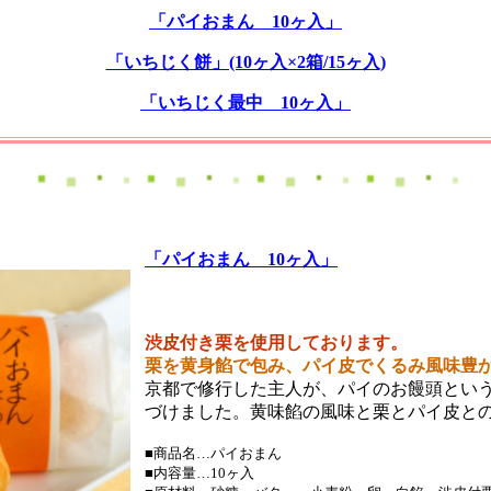
「パイおまん 10ヶ入」
「いちじく餅」(10ヶ入×2箱/15ヶ入)
「いちじく最中 10ヶ入」
「パイおまん 10ヶ入」
渋皮付き栗を使用しております。
栗を黄身餡で包み、パイ皮でくるみ風味豊
京都で修行した主人が、パイのお饅頭とい
づけました。黄味餡の風味と栗とパイ皮と
■商品名…パイおまん
■内容量…10ヶ入