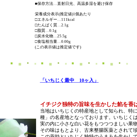
■保存方法…直射日光、高温多湿を避け保存
栄養成分表示(推定値)1個あたり
□エネルギー…111kcal
□たんぱく質…2.1g
□脂質…0.1g
□炭水化物…25.5g
□食塩相当量…0.00g
(この表示値は推定値です)
「いちじく最中 10ヶ入」
イチジク独特の旨味を生かした餡を香
当地はいちじくの特産地として知られ、特
種」の名産地となっております。いちじく
実の内に小さな白い花をもつつつましい果
その味はもとより、古来整腸医薬とされて
この薬効といちじく独特のうまみを生かし