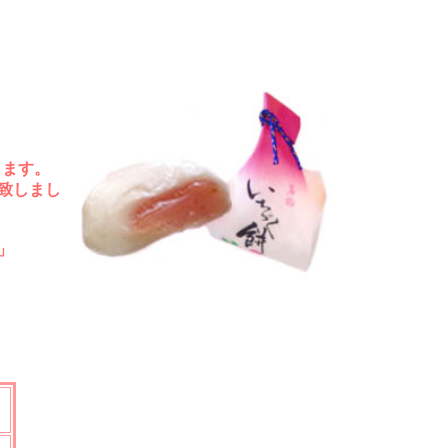
ります。
致しまし
」