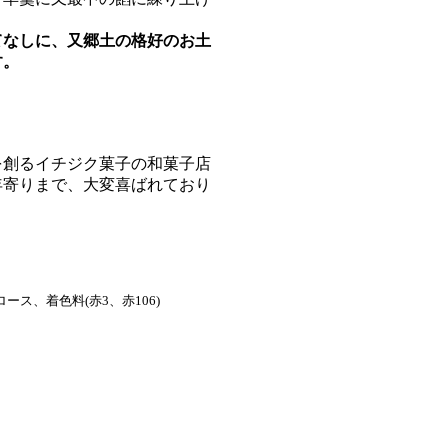
てなしに、又郷土の格好のお土
す。
を創るイチジク菓子の和菓子店
年寄りまで、大変喜ばれており
ス、着色料(赤3、赤106)