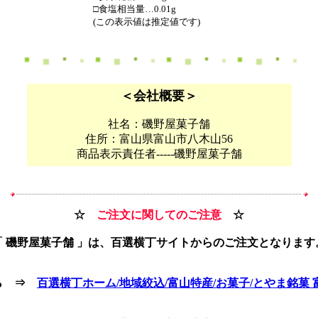
□食塩相当量…0.01g
(この表示値は推定値です)
＜会社概要＞
社名：磯野屋菓子舗
住所：富山県富山市八木山56
商品表示責任者-----磯野屋菓子舗
☆
ご注文に関してのご注意
☆
「 磯野屋菓子舗 」は、百選横丁サイトからのご注文となります
ら ⇒
百選横丁ホーム/地域絞込/富山特産/お菓子/とやま銘菓 