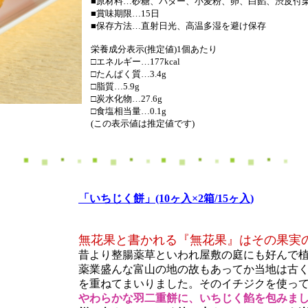
■原材料…砂糖、バター、小麦粉、卵、白餡、渋皮付
■賞味期限…15日
■保存方法…直射日光、高温多湿を避け保存
栄養成分表示(推定値)1個あたり
□エネルギー…177kcal
□たんぱく質…3.4g
□脂質…5.9g
□炭水化物…27.6g
□食塩相当量…0.1g
(この表示値は推定値です)
「いちじく餅」(10ヶ入×2箱/15ヶ入)
無花果と書かれる『無花果』はその果実
昔より整腸薬草といわれ屋敷の庭にも好んで
薬業盛んな富山の地の故もあってか当地は古
を重ねてまいりました。そのイチジクを使っ
やわらかな羽二重餅に、いちじく餡を包みま