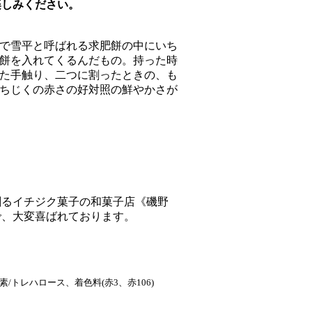
楽しみください。
で雪平と呼ばれる求肥餅の中にいち
餅を入れてくるんだもの。持った時
た手触り、二つに割ったときの、も
ちじくの赤さの好対照の鮮やかさが
創るイチジク菓子の和菓子店《磯野
で、大変喜ばれております。
トレハロース、着色料(赤3、赤106)