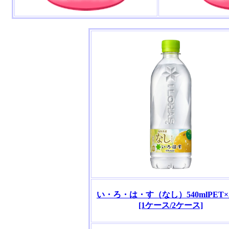
い・ろ・は・す（なし）540mlPET×
[1ケース/2ケース]