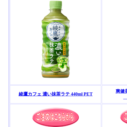
爽健
綾鷹カフェ 濃い抹茶ラテ 440ml PET
6