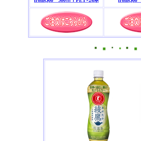
fromQoo 500ｍｌPET×24本
fromQoo