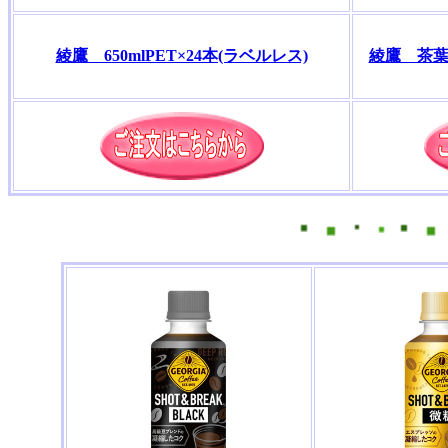
綾鷹 650mlPET×24本(ラベルレス)
綾鷹 茶葉の