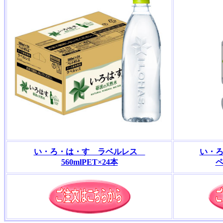
い・ろ・は・す ラベルレス
い・ろ
560mlPET×24本
ペ