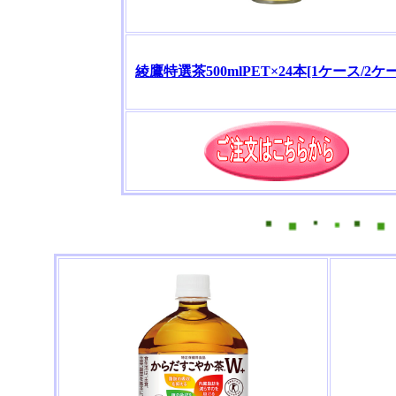
綾鷹特選茶500mlPET×24本[1ケース/2ケ