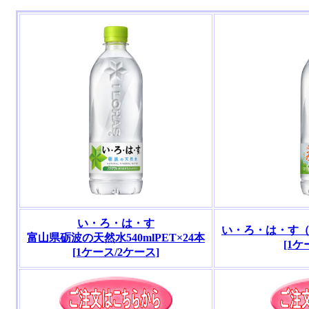
い・ろ・は・す
い・ろ・は・す（み
富山県砺波の天然水540mlPET×24本
[1ケ
[1ケース/2ケース]