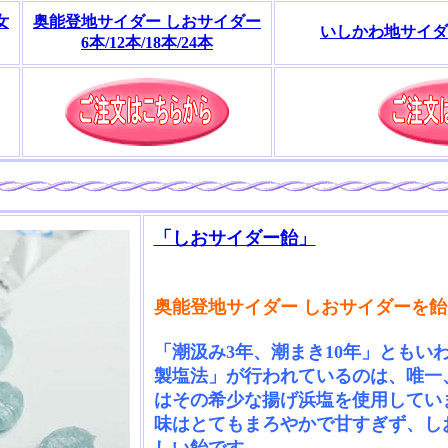
女
奥能登地サイダー しおサイダー
いしかわ地サイダー 
6本/12本/18本/24本
「しおサイダー飴」
奥能登地サイダー しおサイダーを
「潮汲み3年、潮まき10年」ともい
製塩法」が行われているのは、唯一
はその希少な揚げ浜塩を使用してい
味はとてもまろやかで甘すぎず、し