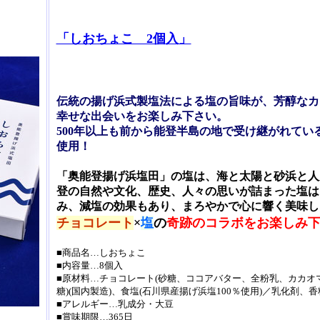
「しおちょこ 2個入」
伝統の揚げ浜式製塩法による塩の旨味が、芳醇なカ
幸せな出会いをお楽しみ下さい。
500年以上も前から能登半島の地で受け継がれて
使用！
「奥能登揚げ浜塩田」の塩は、海と太陽と砂浜と人
登の自然や文化、歴史、人々の思いが詰まった塩は
み、減塩の効果もあり、まろやかで心に響く美味し
チョコレート
×
塩
の
奇跡のコラボをお楽しみ
■商品名…しおちょこ
■内容量…8個入
■原材料…チョコレート(砂糖、ココアバター、全粉乳、カカオ
糖)(国内製造)、食塩(石川県産揚げ浜塩100％使用)／乳化剤、
■アレルギー…乳成分・大豆
■賞味期限…365日