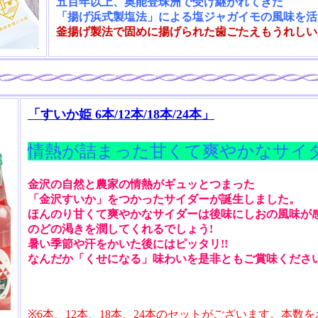
五百年以上、奥能登珠洲で受け継がれてきた
「揚げ浜式製塩法」
による塩ジャガイモの風味を活
釜揚げ製法で固めに揚げられた歯ごたえもうれしい
「すいか姫 6本/12本/18本/24本」
情熱が詰まった甘くて爽やかなサイ
金沢の自然と農家の情熱がギュッとつまった
「金沢すいか」をつかったサイダーが誕生しました。
ほんのり甘くて爽やかなサイダーは後味にしおの風味が
のどの渇きを潤してくれるでしょう!
暑い季節や汗をかいた後にはピッタリ!!
なんだか「くせになる」味わいを是非ともご賞味くださ
※6本、12本、18本、24本のセットがございます。本数