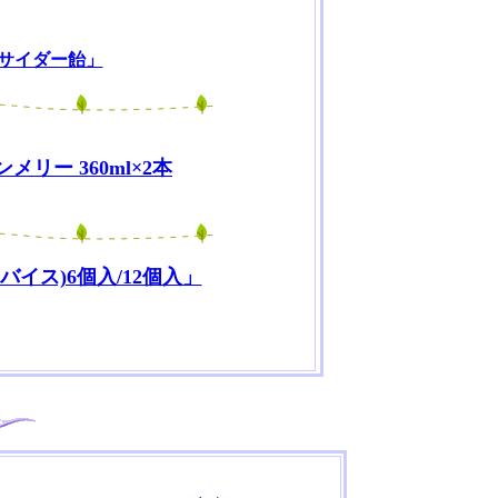
サイダー飴」
リー 360ml×2本
ラバイス)6個入/12個入」