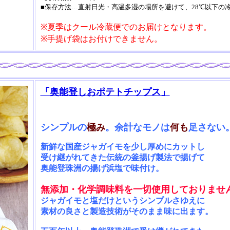
■保存方法…直射日光・高温多湿の場所を避けて、28℃以下の
※夏季はクール冷蔵便でのお届けとなります。
※手提げ袋はお付けできません。
「奥能登しおポテトチップス」
シンプルの
極み
。余計なモノは
何も
足さない
新鮮な国産ジャガイモ
を少し厚めにカットし
受け継がれてきた伝統の
釜揚げ製法で揚げて
奥能登珠洲の
揚げ浜塩で味付け
。
無添加・化学調味料を一切使用しておりませ
ジャガイモ
と
塩
だけというシンプルさゆえに
素材の良さと製造技術がそのまま味に出ます。