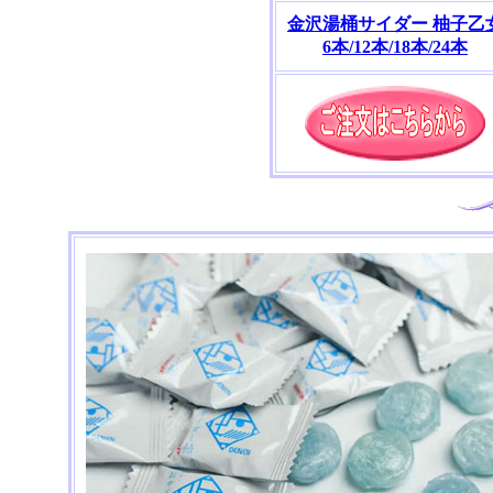
金沢湯桶サイダー 柚子乙
6本/12本/18本/24本