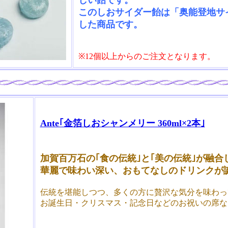
しい飴です。
このしおサイダー飴は「奥能登地サ
した商品です。
※12個以上からのご注文となります。
Ante｢金箔しおシャンメリー 360ml×2本｣
加賀百万石の｢食の伝統｣と｢美の伝統｣が融合
華麗で味わい深い、おもてなしのドリンクが
伝統を堪能しつつ、多くの方に贅沢な気分を味わっ
お誕生日・クリスマス・記念日などのお祝いの席な