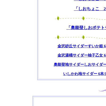
「しおちょこ 
「奥能登しおポテト
金沢砂丘サイダーすいか姫 6本/
金沢湯桶サイダー柚子乙女 6本/
奥能登地サイダーしおサイダー 6本
いしかわ地サイダー 6本/12